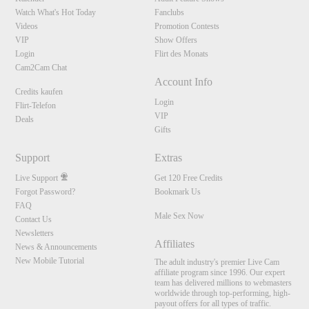
Watch What's Hot Today
Fanclubs
Videos
Promotion Contests
VIP
Show Offers
Login
Flirt des Monats
Cam2Cam Chat
Account Info
Credits kaufen
Login
Flirt-Telefon
VIP
Deals
Gifts
Support
Extras
Live Support
Get 120 Free Credits
Forgot Password?
Bookmark Us
FAQ
Male Sex Now
Contact Us
Newsletters
Affiliates
News & Announcements
New Mobile Tutorial
The adult industry's premier Live Cam
affiliate program since 1996. Our expert
team has delivered millions to webmasters
worldwide through top-performing, high-
payout offers for all types of traffic.