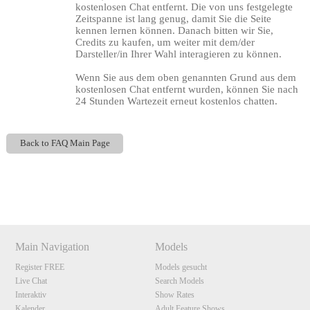
kostenlosen Chat entfernt. Die von uns festgelegte
Zeitspanne ist lang genug, damit Sie die Seite
kennen lernen können. Danach bitten wir Sie,
Credits zu kaufen, um weiter mit dem/der
Darsteller/in Ihrer Wahl interagieren zu können.
Wenn Sie aus dem oben genannten Grund aus dem
kostenlosen Chat entfernt wurden, können Sie nach
24 Stunden Wartezeit erneut kostenlos chatten.
120
Back to FAQ Main Page
Show
Show
Show
Show
DM
DM
DM
DM
F
R
E
E
C
R
E
DI
T
Main Navigation
Models
S
Register FREE
Models gesucht
Live Chat
Search Models
Interaktiv
Show Rates
Kalender
Adult Feature Shows